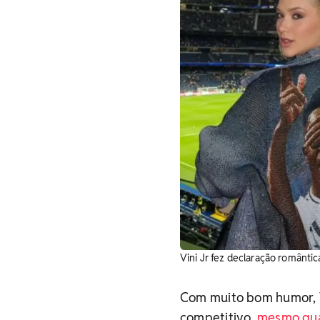
Vini Jr fez declaração romântic
Com muito bom humor, V
competitivo,
mesmo qua