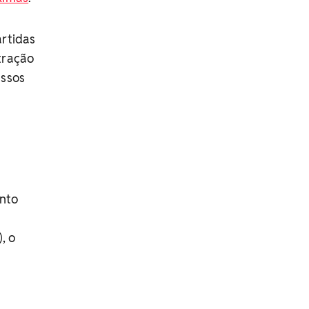
artidas
tração
assos
ento
, o