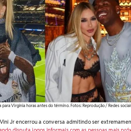
a para Virginia horas antes do término. ​Fotos: Reprodução / Redes sociai
ini Jr encerrou a conversa admitindo ser extremame
ndo disputa jogos informais com as pessoas mais pró