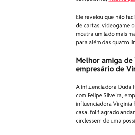
Ele revelou que não fac
de cartas, videogame o
mostra um lado mais ma
para além das quatro li
Melhor amiga de 
empresário de Vin
A influenciadora Duda F
com Felipe Silveira, em
influenciadora Virginia
casal foi flagrado and
circlessem de uma poss