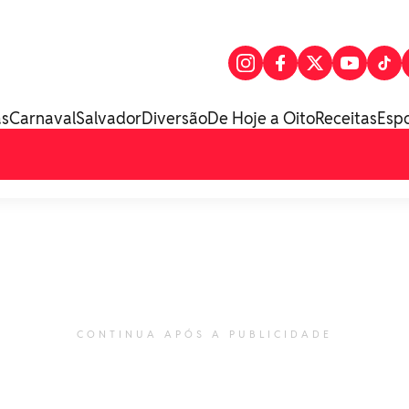
as
Carnaval
Salvador
Diversão
De Hoje a Oito
Receitas
Esp
CONTINUA APÓS A PUBLICIDADE