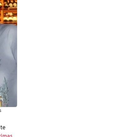
s
nte
ximas
.