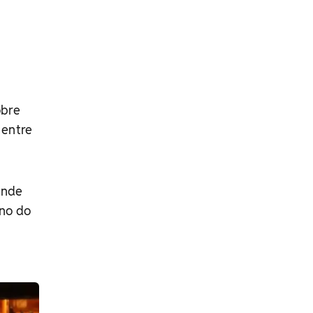
obre
 entre
ende
ano do