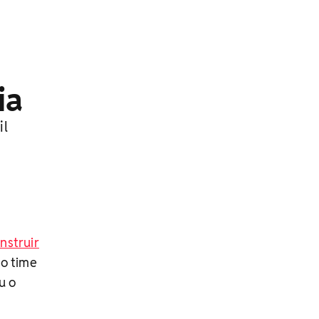
ia
il
nstruir
ao time
u o