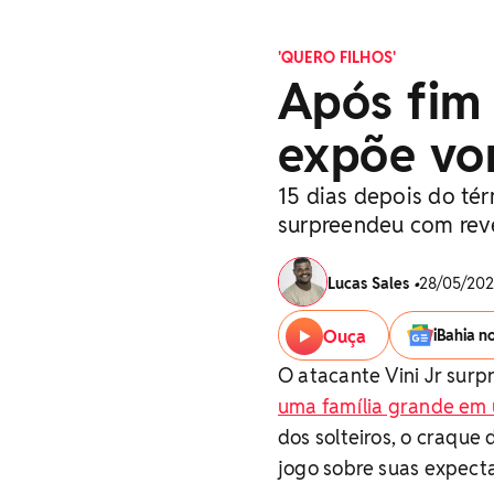
'QUERO FILHOS'
Após fim 
expõe vo
15 dias depois do tér
surpreendeu com rev
Lucas Sales
•
28/05/2026
Ouça
iBahia n
O atacante Vini Jr surp
uma família grande em 
dos solteiros, o craque 
jogo sobre suas expecta