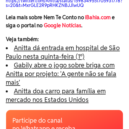
https://twitter.com/Anitta/status/1598349551705931778?
s=20&t=MxrGLE2R9pRHKZNBJJlwUQ
Leia mais sobre Nem Te Conto no
iBahia.com
e
siga o portal no
Google Notícias
.
Veja também:
Anitta dá entrada em hospital de São
Paulo nesta quinta-feira (1º)
Gabily abre o jogo sobre briga com
Anitta por projeto: 'A gente não se fala
mais'
Anitta doa carro para família em
mercado nos Estados Unidos
Participe do canal
no Whatsapp e receba