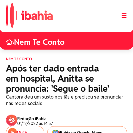
☰
Nem Te Conto
•
NEM TE CONTO
Após ter dado entrada
em hospital, Anitta se
pronuncia: 'Segue o baile'
Cantora deu um susto nos fãs e precisou se pronunciar
nas redes sociais
Redação iBahia
01/12/2022 às 14:57
Ouça
iBahia no Google News