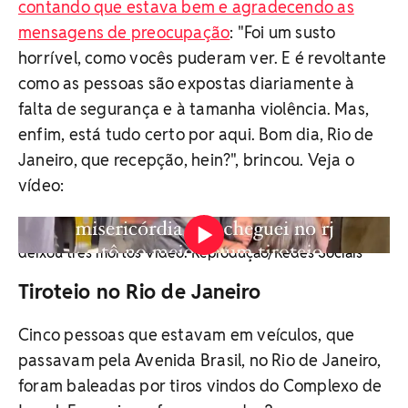
contando que estava bem e agradecendo as
mensagens de preocupação
: "Foi um susto
horrível, como vocês puderam ver. E é revoltante
como as pessoas são expostas diariamente à
falta de segurança e à tamanha violência. Mas,
enfim, está tudo certo por aqui. Bom dia, Rio de
Janeiro, que recepção, hein?", brincou. Veja o
vídeo:
Atriz Bianca DellaFancy, que interpretou Janaína na
novela 'Renascer', ficou no meio do fogo cruzado que
deixou três mortos Vídeo: Reprodução/Redes Sociais
Tiroteio no Rio de Janeiro
Cinco pessoas que estavam em veículos, que
passavam pela Avenida Brasil, no Rio de Janeiro,
foram baleadas por tiros vindos do Complexo de