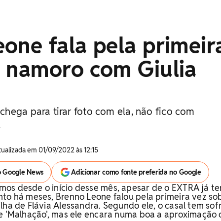
one fala pela primeir
e namoro com Giulia
hega para tirar foto com ela, não fico com
u
tualizada em 01/09/2022 às 12:15
o Google News
Adicionar como fonte preferida no Google
os desde o início desse mês, apesar de o EXTRA já te
to há meses, Brenno Leone falou pela primeira vez so
lha de Flávia Alessandra. Segundo ele, o casal tem sof
de 'Malhação', mas ele encara numa boa a aproximação 