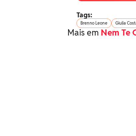
Tags:
Brenno Leone
Giulia Cost
Mais em
Nem Te 