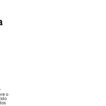
a
r
bre o
rido
dos