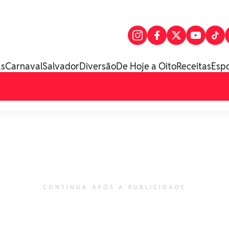
as
Carnaval
Salvador
Diversão
De Hoje a Oito
Receitas
Esp
CONTINUA APÓS A PUBLICIDADE