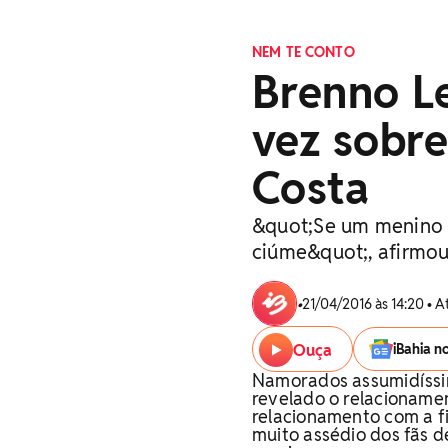
NEM TE CONTO
Brenno Le
vez sobr
Costa
&quot;Se um menino c
ciúme&quot;, afirmo
•
21/04/2016 às 14:20 • A
Ouça
iBahia n
Namorados assumidíssim
revelado o relacionamen
relacionamento com a fi
muito assédio dos fãs 