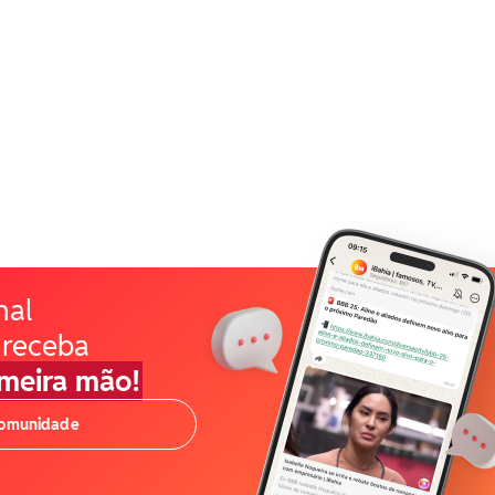
nal
 receba
imeira mão!
comunidade