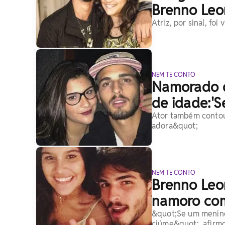
Brenno Leo
Atriz, por sinal, f
NEM TE CONTO
Namorado de
de idade:'
Ator também contou
adora&quot;
NEM TE CONTO
Brenno Leon
namoro com
&quot;Se um menino 
ciúme&quot;, afirm