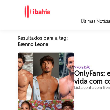
iBahia é o portal de
Últimas Notíci
noticias e
entretenimento da
Bahia.
Resultados para a tag:
Brenno Leone
'PROIBIDÃO'
OnlyFans: 
vida com c
Lista conta com Ber