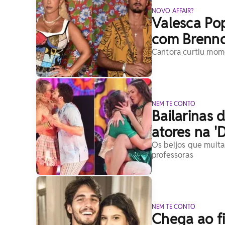
NOVO AFFAIR?
Valesca Pop
com Brenno
Cantora curtiu mom
NEM TE CONTO
Bailarinas 
atores na '
Os beijos que muita
professoras
NEM TE CONTO
Chega ao f