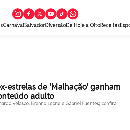
as
Carnaval
Salvador
Diversão
De Hoje a Oito
Receitas
Esp
ex-estrelas de 'Malhação' ganham
onteúdo adulto
nardo Velasco, Brenno Leone e Gabriel Fuentes; confira