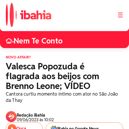
☰
Nem Te Conto
•
NOVO AFFAIR?
Valesca Popozuda é
flagrada aos beijos com
Brenno Leone; VÍDEO
Cantora curtiu momento íntimo com ator no São João
da Thay
Redação iBahia
09/06/2023 às 10:02
Ouça
iBahia no Google News