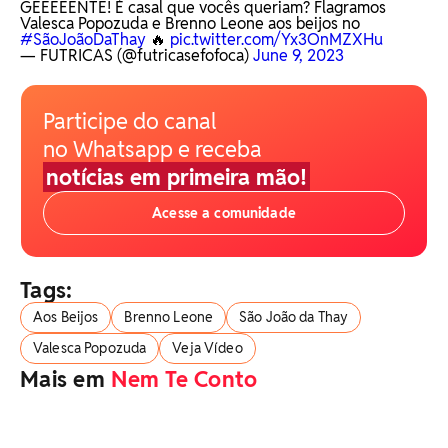
GEEEEENTE! É casal que vocês queriam? Flagramos
Valesca Popozuda e Brenno Leone aos beijos no
#SãoJoãoDaThay
🔥
pic.twitter.com/Yx3OnMZXHu
— FUTRICAS (@futricasefofoca)
June 9, 2023
Participe do canal
no Whatsapp e receba
notícias em primeira mão!
Acesse a comunidade
Tags:
Aos Beijos
Brenno Leone
São João da Thay
Valesca Popozuda
Veja Vídeo
Mais em
Nem Te Conto