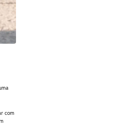
 uma
ar com
om