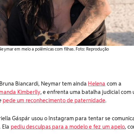
 Neymar em meio a polêmicas com filhas. Foto: Reprodução
 Bruna Biancardi, Neymar tem ainda
Helena
com a
anda Kimberlly
, e enfrenta uma batalha judicial com
e
pede um reconhecimento de paternidade
.
iella Gáspár usou o Instagram para tentar se comunic
 Ela
pediu desculpas para a modelo e fez um apelo
, c