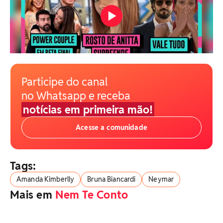
Participe do canal
no Whatsapp e receba
notícias em primeira mão!
Acesse a comunidade
Tags:
Amanda Kimberlly
Bruna Biancardi
Neymar
Mais em
Nem Te Conto