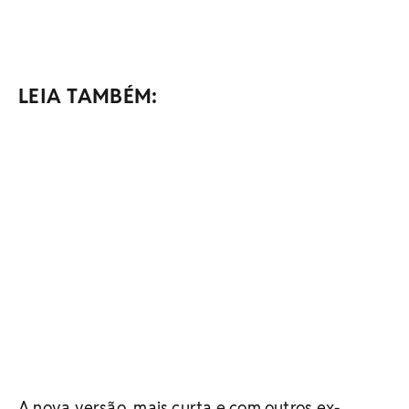
LEIA TAMBÉM:
A nova versão, mais curta e com outros ex-