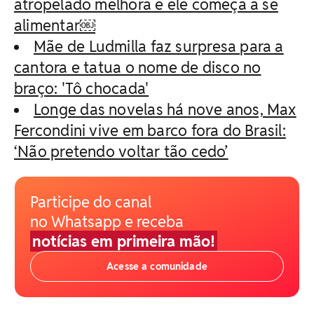
atropelado melhora e ele começa a se
alimentar￼
Mãe de Ludmilla faz surpresa para a
cantora e tatua o nome de disco no
braço: 'Tô chocada'
Longe das novelas há nove anos, Max
Fercondini vive em barco fora do Brasil:
‘Não pretendo voltar tão cedo’
Participe do canal
no Whatsapp e receba
notícias em primeira mão!
Acesse a comunidade