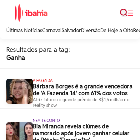
Busca
☰
iBahia é o portal de
noticias e
Últimas Notícias
Carnaval
Salvador
Diversão
De Hoje a Oito
Re
entretenimento da
Bahia.
Resultados para a tag:
Ganha
A FAZENDA
Bárbara Borges é a grande vencedora
de 'A Fazenda 14' com 61% dos votos
Atriz faturou o grande prêmio de R$1,5 milhão no
reality show
NEM TE CONTO
Bia Miranda revela ciúmes de
namorado após jovem ganhar celular