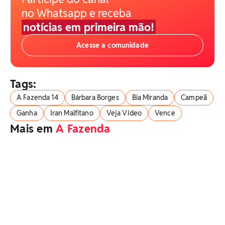
no Whatsapp e receba
notícias em primeira mão!
Acesse a comunidade
Tags:
A Fazenda 14
Bárbara Borges
Bia Miranda
Campeã
Ganha
Iran Malfitano
Veja Vídeo
Vence
Mais em
A Fazenda