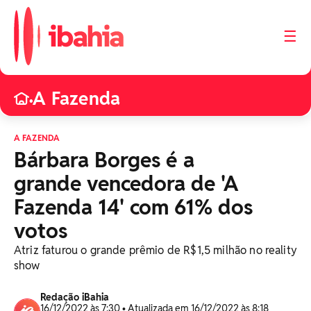
☰
A Fazenda
•
A FAZENDA
Bárbara Borges é a
grande vencedora de 'A
Fazenda 14' com 61% dos
votos
Atriz faturou o grande prêmio de R$1,5 milhão no reality
show
Redação iBahia
16/12/2022 às 7:30 • Atualizada em 16/12/2022 às 8:18