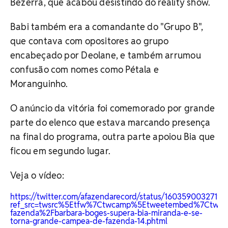
Bezerra, que acabou desistindo do reality show.
Babi também era a comandante do "Grupo B",
que contava com opositores ao grupo
encabeçado por Deolane, e também arrumou
confusão com nomes como Pétala e
Moranguinho.
O anúncio da vitória foi comemorado por grande
parte do elenco que estava marcando presença
na final do programa, outra parte apoiou Bia que
ficou em segundo lugar.
Veja o vídeo:
https://twitter.com/afazendarecord/status/1603590032719
ref_src=twsrc%5Etfw%7Ctwcamp%5Etweetembed%7Ctwter
fazenda%2Fbarbara-boges-supera-bia-miranda-e-se-
torna-grande-campea-de-fazenda-14.phtml