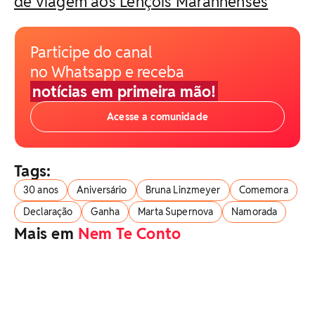
de viagem aos Lençóis Maranhenses
Participe do canal
no Whatsapp e receba
notícias em primeira mão!
Acesse a comunidade
Tags:
30 anos
Aniversário
Bruna Linzmeyer
Comemora
Declaração
Ganha
Marta Supernova
Namorada
Mais em
Nem Te Conto