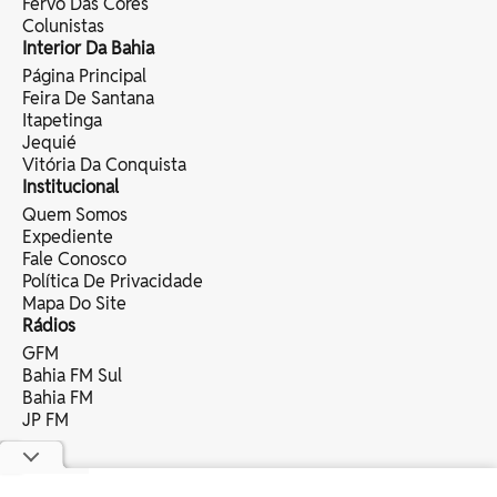
Fervo Das Cores
Colunistas
Interior Da Bahia
Página Principal
Feira De Santana
Itapetinga
Jequié
Vitória Da Conquista
Institucional
Quem Somos
Expediente
Fale Conosco
Política De Privacidade
Mapa Do Site
Rádios
GFM
Bahia FM Sul
Bahia FM
JP FM
copyright © 2025 bahia eventos ltda -