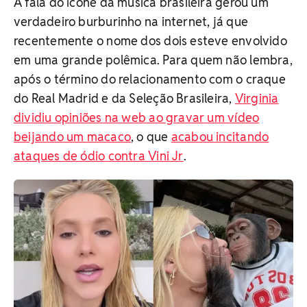
A fala do ícone da música brasileira gerou um
verdadeiro burburinho na internet, já que
recentemente o nome dos dois esteve envolvido
em uma grande polêmica. Para quem não lembra,
após o término do relacionamento com o craque
do Real Madrid e da Seleção Brasileira,
Virginia
dividiu opiniões na web ao gravar um vídeo
beijando um macaco
, o que
acabou incitando
ataques de ódio contra Vini Jr
.