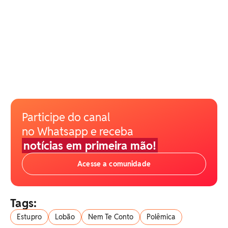
Participe do canal
no Whatsapp e receba
notícias em primeira mão!
Acesse a comunidade
Tags:
Estupro
Lobão
Nem Te Conto
Polêmica