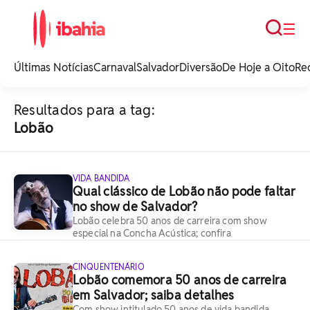
Busca
☰
iBahia é o portal de
noticias e
Últimas Notícias
Carnaval
Salvador
Diversão
De Hoje a Oito
Re
entretenimento da
Bahia.
Resultados para a tag:
Lobão
VIDA BANDIDA
Qual clássico de Lobão não pode faltar
no show de Salvador?
Lobão celebra 50 anos de carreira com show
especial na Concha Acústica; confira
CINQUENTENÁRIO
Lobão comemora 50 anos de carreira
em Salvador; saiba detalhes
Com show intitulado 50 anos de vida bandida,