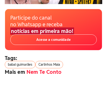
Participe do canal
no Whatsapp e receba
notícias em primeira mão!
Acesse a comunidade
Tags:
babal guimarães
Carlinhos Maia
Mais em
Nem Te Conto