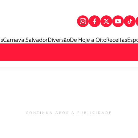
as
Carnaval
Salvador
Diversão
De Hoje a Oito
Receitas
Esp
CONTINUA APÓS A PUBLICIDADE