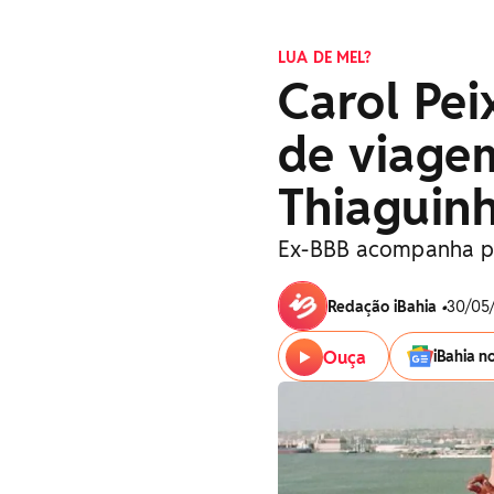
LUA DE MEL?
Carol Pei
de viage
Thiaguinh
Ex-BBB acompanha pa
Redação iBahia
•
30/05/
Ouça
iBahia n