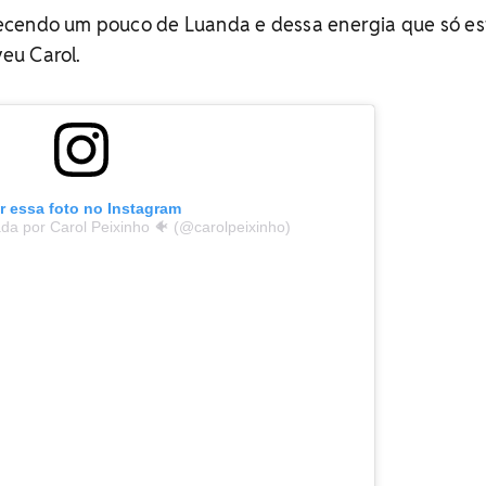
ecendo um pouco de Luanda e dessa energia que só e
veu Carol.
r essa foto no Instagram
da por Carol Peixinho 🐠 (@carolpeixinho)