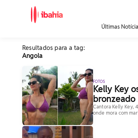
iBahia é o portal de
Últimas Notíci
noticias e
entretenimento da
Bahia.
Resultados para a tag:
Angola
FOTOS
Kelly Key o
bronzeado 
Cantora Kelly Key, 4
onde mora com mari