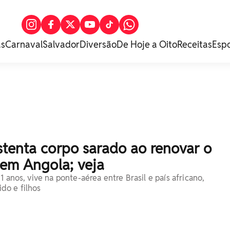
as
Carnaval
Salvador
Diversão
De Hoje a Oito
Receitas
Esp
stenta corpo sarado ao renovar o
em Angola; veja
1 anos, vive na ponte-aérea entre Brasil e país africano,
do e filhos