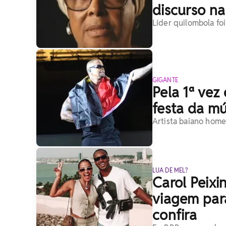
discurso na
Líder quilombola foi
GIGANTE
Pela 1ª vez
festa da m
Artista baiano home
LUA DE MEL?
Carol Peix
viagem par
confira