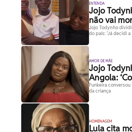
ENTENDA
Jojo Todynh
não vai mor
Jojo Todynho dividiu
do país: 'Já decidi a
AMOR DE MÃE
Jojo Todyn
Angola: ‘Co
Funkeira conversou 
da criança
HOMENAGEM
Lula cita 