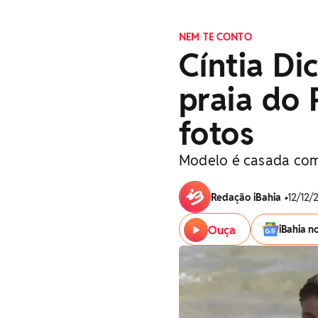
NEM TE CONTO
Cíntia Di
praia do 
fotos
Modelo é casada com
Redação iBahia
•
12/12/
Ouça
iBahia n