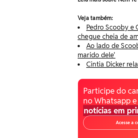
Veja também:
Pedro Scooby e C
chegue cheia de am
Ao lado de Scoob
marido dele'
Cintia Dicker re
Participe do ca
no Whatsapp e
notícias em pr
Acesse a 