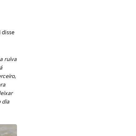
 disse
a ruiva
á
rceiro,
pra
deixar
 dia