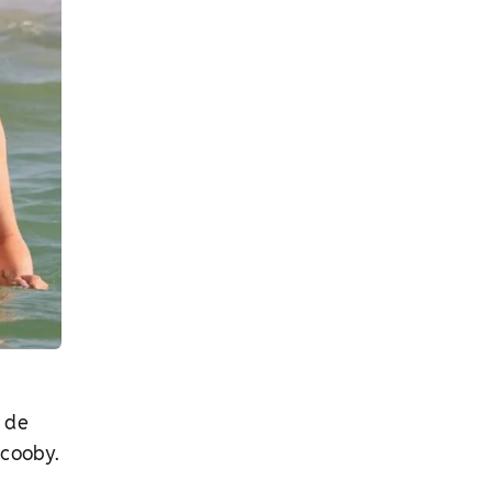
o de
Scooby.