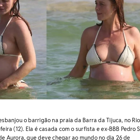
esbanjou o barrigão na praia da Barra da Tijuca, no Ri
feira (12). Ela é casada com o surfista e ex-BBB Pedro 
 de Aurora, que deve chegar ao mundo no dia 26 de