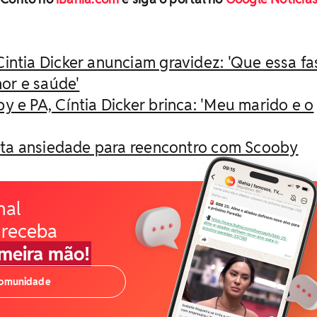
intia Dicker anunciam gravidez: 'Que essa fa
or e saúde'
y e PA, Cíntia Dicker brinca: 'Meu marido e o
lata ansiedade para reencontro com Scooby
nal
 receba
imeira mão!
comunidade