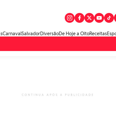
as
Carnaval
Salvador
Diversão
De Hoje a Oito
Receitas
Esp
CONTINUA APÓS A PUBLICIDADE