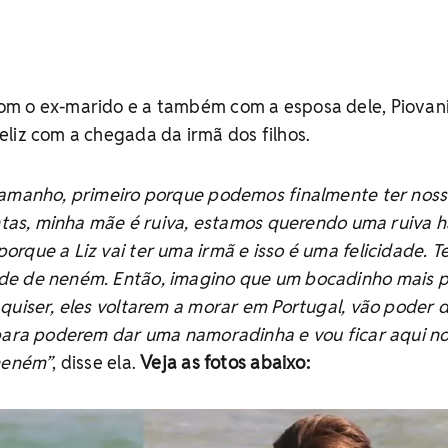
m o ex-marido e a também com a esposa dele, Piovani
liz com a chegada da irmã dos filhos.
tamanho, primeiro porque podemos finalmente ter noss
ontas, minha mãe é ruiva, estamos querendo uma ruiva h
rque a Liz vai ter uma irmã e isso é uma felicidade. Te
de de neném. Então, imagino que um bocadinho mais 
quiser, eles voltarem a morar em Portugal, vão poder 
 para poderem dar uma namoradinha e vou ficar aqui no
 neném”
, disse ela.
Veja as fotos abaixo: