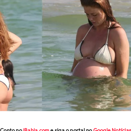
 Conto no
iBahia.com
e siga o portal no
Google Notícia