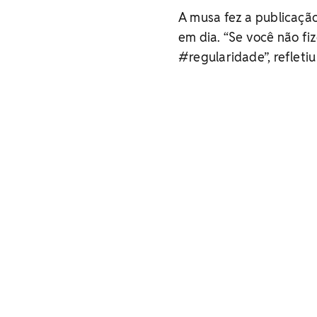
A musa fez a publicaçã
em dia. “Se você não fi
#regularidade”, refleti