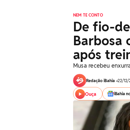
NEM TE CONTO
De fio-de
Barbosa o
após trei
Musa recebeu enxurra
Redação iBahia
•
22/12/
Ouça
iBahia n