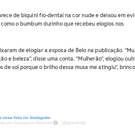
ece de biquíni fio-dental na cor nude e deixou em ev
m como o bumbum durinho que recebeu elogios nos
ixaram de elogiar a esposa de Belo na publicação. “Mu
ão e beleza”, disse uma conta. “Mulherão”, elogiou outr
 de sol porque o brilho dessa musa me atingiu”, brinc
r essa foto no Instagram
a por Gracyanne Barbosa 🅾️ - (@graoficial)