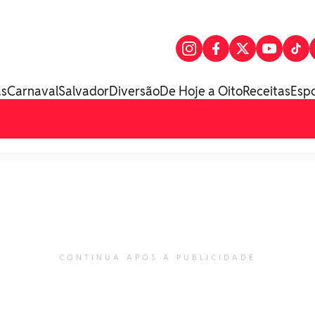
as
Carnaval
Salvador
Diversão
De Hoje a Oito
Receitas
Esp
CONTINUA APÓS A PUBLICIDADE