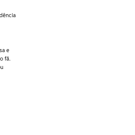
idência
sa e
o fã.
ou