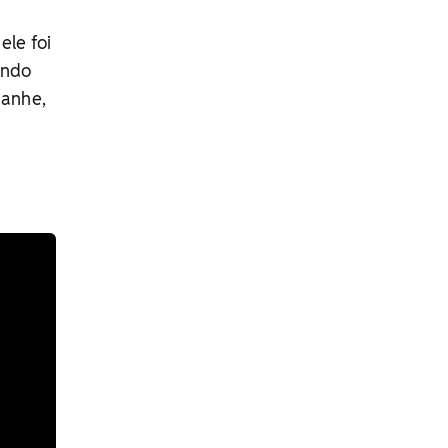
ele foi
ando
panhe,