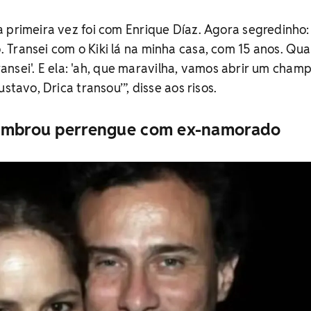
 primeira vez foi com Enrique Díaz. Agora segredinho: 
 Transei com o Kiki lá na minha casa, com 15 anos. Qu
 transei'. E ela: 'ah, que maravilha, vamos abrir um cham
stavo, Drica transou’”, disse aos risos.
lembrou perrengue com ex-namorado