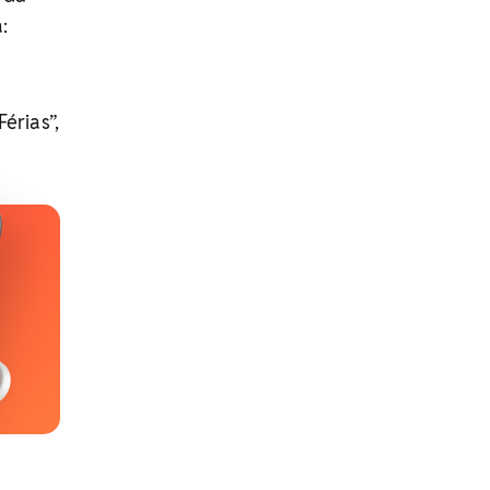
:
érias”,