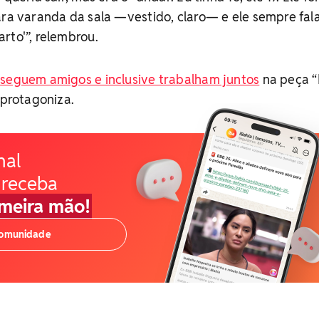
ara varanda da sala —vestido, claro— e ele sempre fala
rto'”, relembrou.
e
seguem amigos e inclusive trabalham juntos
na peça “F
 protagoniza.
nal
 receba
imeira mão!
comunidade