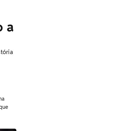
o a
tória
na
ique