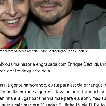
amoraram na adolescência. Foto: Reprodução/Redes Sociais
brou uma história engraçada com Enrique Díaz, quan
rer, dentro do quarto dela.
asa, a gente namorando, eu fui para escola e tranquei 
e podia entrar e a gente estava pelado. Tranquei, bot
aninha e ia ligar para minha mãe para ela abrir, mas e
queria sair, mas era 3º andar. Eu tinha 15, ele 17. Ele fo