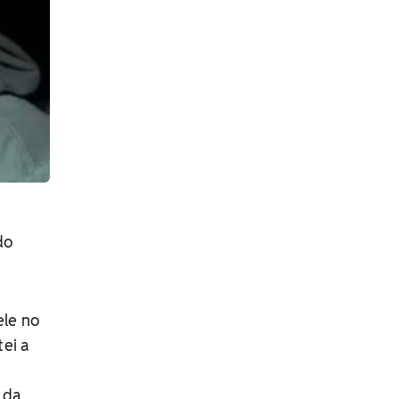
do
ele no
ei a
u
i da