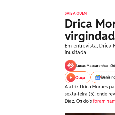
SAIBA QUEM
Drica Mor
virginda
Em entrevista, Drica
inusitada
Lucas Mascarenhas
•
06
Ouça
iBahia n
A atriz Drica Moraes pa
sexta-feira (5), onde r
Díaz. Os dois
foram nam