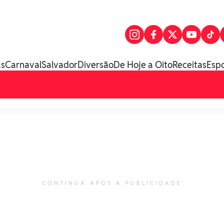
as
Carnaval
Salvador
Diversão
De Hoje a Oito
Receitas
Esp
CONTINUA APÓS A PUBLICIDADE