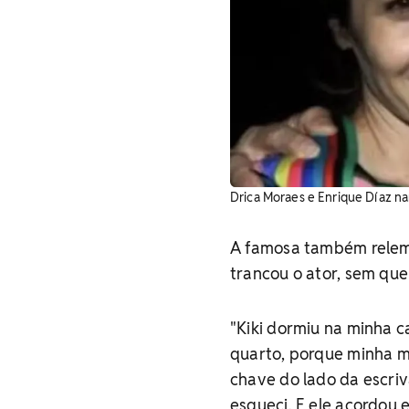
Drica Moraes e Enrique Díaz n
A famosa também relem
trancou o ator, sem que
"Kiki dormiu na minha c
quarto, porque minha mã
chave do lado da escriv
esqueci. E ele acordou e 