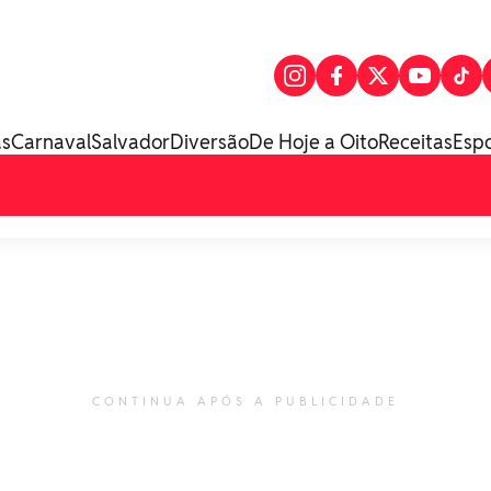
as
Carnaval
Salvador
Diversão
De Hoje a Oito
Receitas
Esp
CONTINUA APÓS A PUBLICIDADE