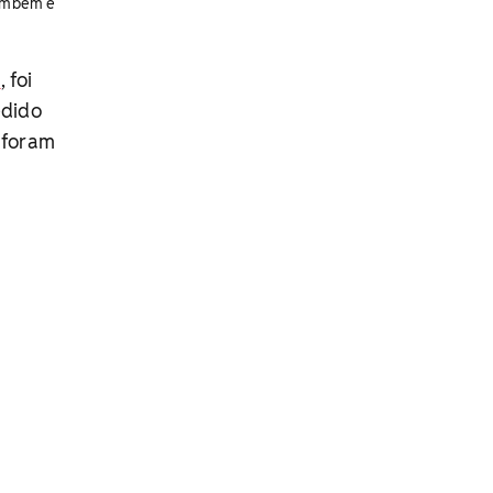
também é
2
, foi
edido
 foram