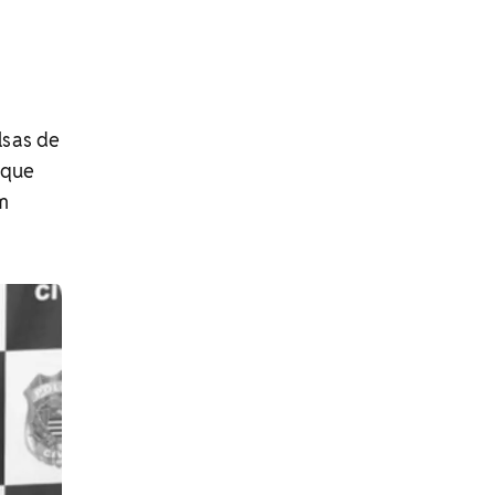
lsas de
 que
ém