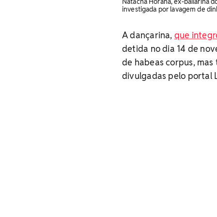
Natacha Horana, ex-bailarina d
investigada por lavagem de din
A dançarina,
que integr
detida no dia 14 de no
de habeas corpus, mas t
divulgadas pelo portal 