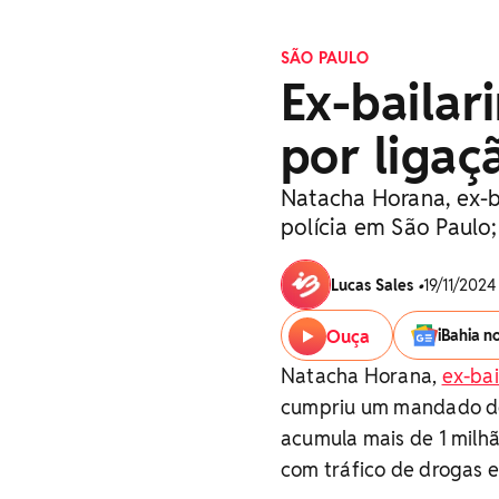
SÃO PAULO
Ex-bailar
por ligaç
Natacha Horana, ex-b
polícia em São Paulo
Lucas Sales
•
19/11/2024
Ouça
iBahia n
Natacha Horana,
ex-bai
cumpriu um mandado de 
acumula mais de 1 milhã
com tráfico de drogas e