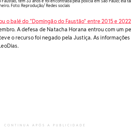
o Faustão, tem 33 anos e foi encontrada pela polícia em São Paulo; ela 
heiro. Foto: Reprodução/ Redes sociais
ou o balé do "Domingão do Faustão" entre 2015 e 202
vembro. A defesa de Natacha Horana entrou com um p
eve o recurso foi negado pela Justiça. As informações
LeoDias.
CONTINUA APÓS A PUBLICIDADE