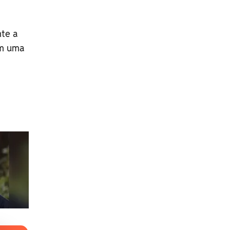
nte a
em uma