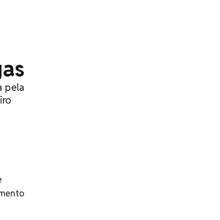
gas
a pela
iro
l
e
imento