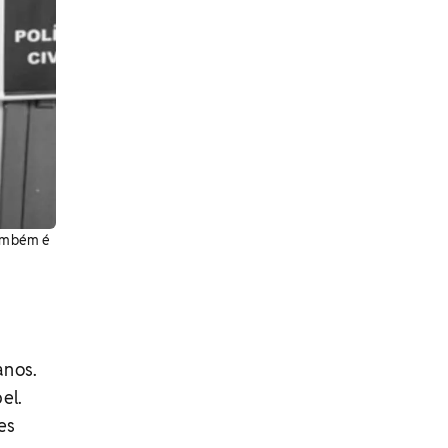
também é
anos.
el.
es