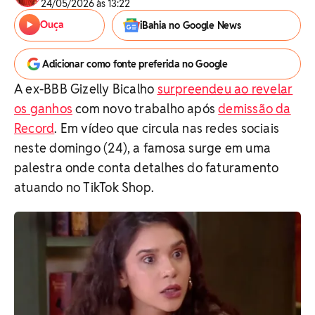
24/05/2026 às 13:22
Ouça
iBahia no Google News
Adicionar como fonte preferida no Google
A ex-BBB Gizelly Bicalho
surpreendeu ao revelar
os ganhos
com novo trabalho após
demissão da
Record
. Em vídeo que circula nas redes sociais
neste domingo (24), a famosa surge em uma
palestra onde conta detalhes do faturamento
atuando no TikTok Shop.