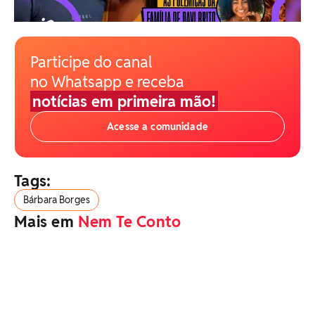
Participe do canal
no Whatsapp e receba
notícias em primeira mão!
Acesse a comunidade
Tags:
Bárbara Borges
Mais em
Nem Te Conto