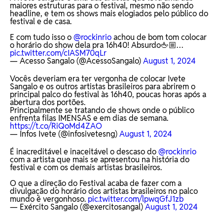
maiores estruturas para o festival, mesmo não sendo
headline, e tem os shows mais elogiados pelo público do
festival e de casa.
E com tudo isso o
@rockinrio
achou de bom tom colocar
o horário do show dela pra 16h40! Absurdo🖕🏼…
pic.twitter.com/cIASM70qLr
— Acesso Sangalo (@AcessoSangalo)
August 1, 2024
Vocês deveriam era ter vergonha de colocar Ivete
Sangalo e os outros artistas brasileiros para abrirem o
principal palco do festival às 16h40, poucas horas após a
abertura dos portões.
Principalmente se tratando de shows onde o público
enfrenta filas IMENSAS e em dias de semana.
https://t.co/RiQoMd4ZAO
— Infos Ivete (@infosivetesng)
August 1, 2024
É inacreditável e inaceitável o descaso do
@rockinrio
com a artista que mais se apresentou na história do
festival e com os demais artistas brasileiros.
O que a direção do Festival acaba de fazer com a
divulgação do horário dos artistas brasileiros no palco
mundo é vergonhoso.
pic.twitter.com/lpwqGfJ1zb
— Exército Sangalo (@exercitosangal)
August 1, 2024