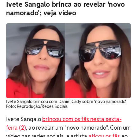
Ivete Sangalo brinca ao revelar 'novo
namorado'; veja vídeo
Ivete Sangalo brincou com Daniel Cady sobre 'novo namorado'.
Foto: Reprodução/Redes Sociais
Ivete Sangalo
brincou com os fãs nesta sexta-
feira (2)
, ao revelar um "novo namorado". Com um
vídeo nas redes sociais, a artista
atiçou os fãs
ao