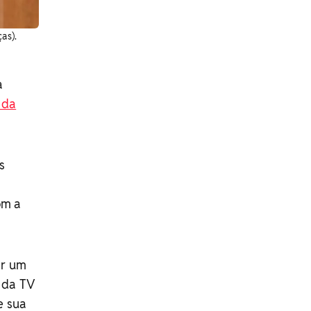
as).
a
 da
s
om a
ar um
 da TV
e sua