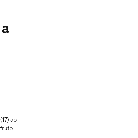
 a
(17) ao
 fruto