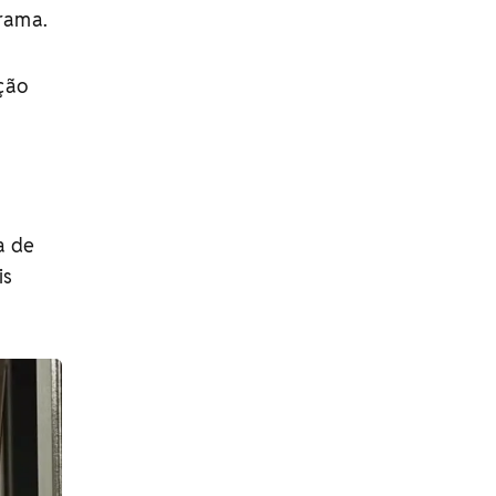
trama.
ção
a de
is