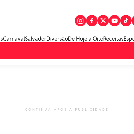
as
Carnaval
Salvador
Diversão
De Hoje a Oito
Receitas
Esp
CONTINUA APÓS A PUBLICIDADE