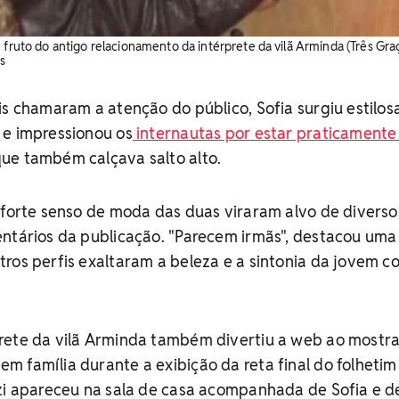
 fruto do antigo relacionamento da intérprete da vilã Arminda (Três Graç
s
is chamaram a atenção do público, Sofia surgiu estilos
 e impressionou os
internautas por estar praticamente
que também calçava salto alto.
 forte senso de moda das duas viraram alvo de diverso
entários da publicação. "Parecem irmãs", destacou uma
ros perfis exaltaram a beleza e a sintonia da jovem c
rete da vilã Arminda também divertiu a web ao mostr
 família durante a exibição da reta final do folhetim
azi apareceu na sala de casa acompanhada de Sofia e d