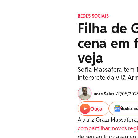
REDES SOCIAIS
Filha de 
cena em f
veja
Sofia Massafera tem 
intérprete da vilã Ar
Lucas Sales
•
17/05/2026
Ouça
iBahia n
A atriz Grazi Massafera
compartilhar novos regis
de seu antigo casamen