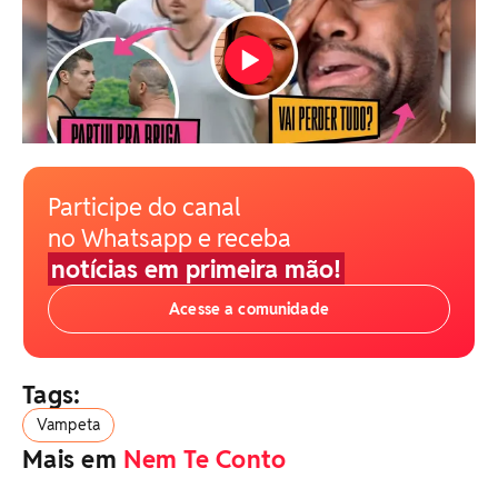
Participe do canal
no Whatsapp e receba
notícias em primeira mão!
Acesse a comunidade
Tags:
Vampeta
Mais em
Nem Te Conto