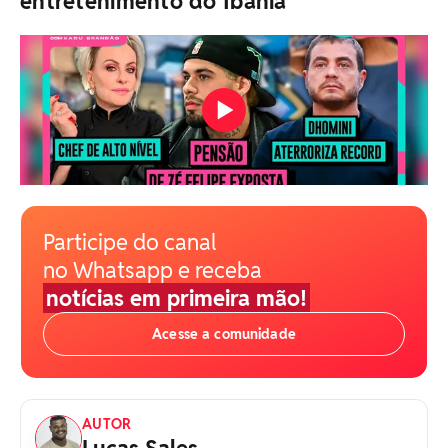
entretenimento do Ibahia
Participe do canal
no Whatsapp e receba
notícias em primeira mão!
Acesse a comunidade
AUTOR