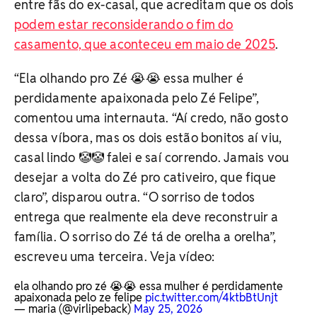
entre fãs do ex-casal, que acreditam que os dois
podem estar reconsiderando o fim do
casamento, que aconteceu em maio de 2025
.
“Ela olhando pro Zé 😭😭 essa mulher é
perdidamente apaixonada pelo Zé Felipe”,
comentou uma internauta. “Aí credo, não gosto
dessa víbora, mas os dois estão bonitos aí viu,
casal lindo 🤡🤡 falei e saí correndo. Jamais vou
desejar a volta do Zé pro cativeiro, que fique
claro”, disparou outra. “O sorriso de todos
entrega que realmente ela deve reconstruir a
família. O sorriso do Zé tá de orelha a orelha”,
escreveu uma terceira. Veja vídeo:
ela olhando pro zé 😭😭 essa mulher é perdidamente
apaixonada pelo ze felipe
pic.twitter.com/4ktbBtUnjt
— maria (@virlipeback)
May 25, 2026