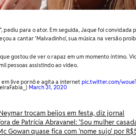
, pediu para o ator. Em seguida, Jaque foi convidada 
meçou a cantar 'Malvadinho', sua música na versão proib
 que gostou de ver o rapaz em um momento íntimo. Vi
mil pessoas assistindo ao vídeo.
 em live pornô e agita a internet
pic.twitter.com/wou
veiraFabia_)
March 31, 2020
Neymar trocam beijos em festa, diz jornal
 fora de Patrícia Abravanel: 'Sou mulher casad
Mc Gowan quase fica com 'nome sujo' por R$