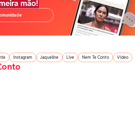
imeira mão!
comunidade
nte
Instagram
Jaqueline
Live
Nem Te Conto
Vídeo
Conto