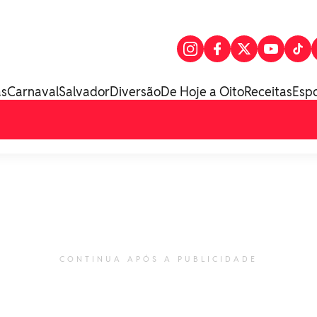
as
Carnaval
Salvador
Diversão
De Hoje a Oito
Receitas
Esp
CONTINUA APÓS A PUBLICIDADE