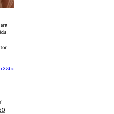
para
ida.
ctor
eTrX8bc
a'
50