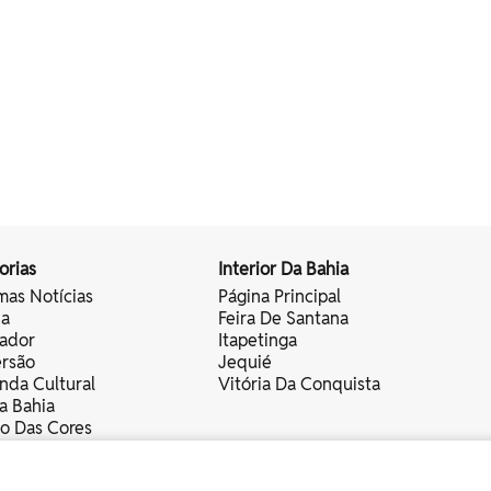
orias
Interior Da Bahia
mas Notícias
Página Principal
ia
Feira De Santana
vador
Itapetinga
ersão
Jequié
nda Cultural
Vitória Da Conquista
a Bahia
vo Das Cores
nistas