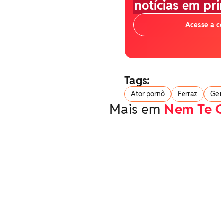
notícias em pr
Acesse a 
Tags:
Ator pornô
Ferraz
Ge
Mais em
Nem Te 