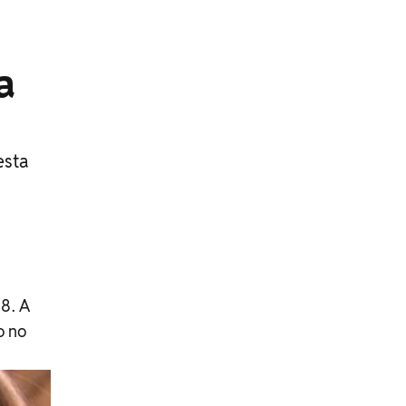
a
esta
18. A
o no