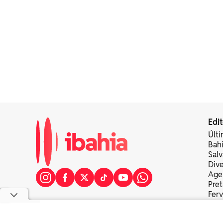
Edit
Últi
Bah
Sal
Div
Age
Pret
Fer
Colu