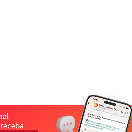
nal
 receba