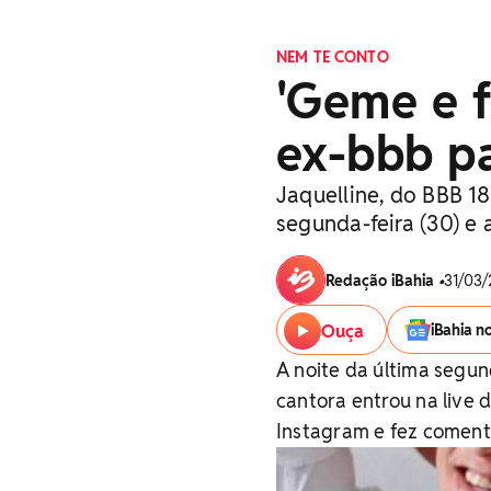
NEM TE CONTO
'Geme e f
ex-bbb p
Jaquelline, do BBB 18
segunda-feira (30) e
Redação iBahia
•
31/03/
Ouça
iBahia n
A noite da última segund
cantora entrou na live 
Instagram e fez comentá