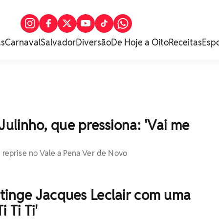
as
Carnaval
Salvador
Diversão
De Hoje a Oito
Receitas
Esp
Julinho, que pressiona: 'Vai me
a reprise no Vale a Pena Ver de Novo
atinge Jacques Leclair com uma
 Ti Ti'