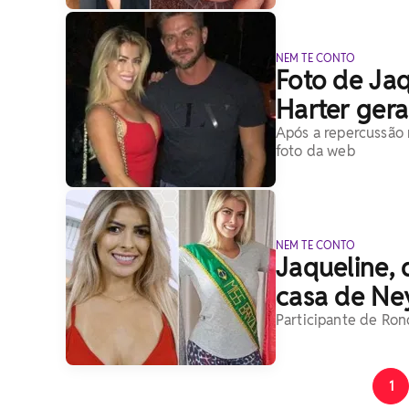
NEM TE CONTO
Foto de Jaq
Harter ger
Após a repercussão n
foto da web
NEM TE CONTO
Jaqueline, d
casa de Ne
Participante de Ron
1