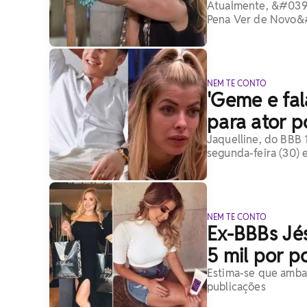
Atualmente, &#039;
Pena Ver de Novo&
NEM TE CONTO
'Geme e fa
para ator 
Jaquelline, do BBB 1
segunda-feira (30) 
NEM TE CONTO
Ex-BBBs Jés
5 mil por p
Estima-se que amba
publicações