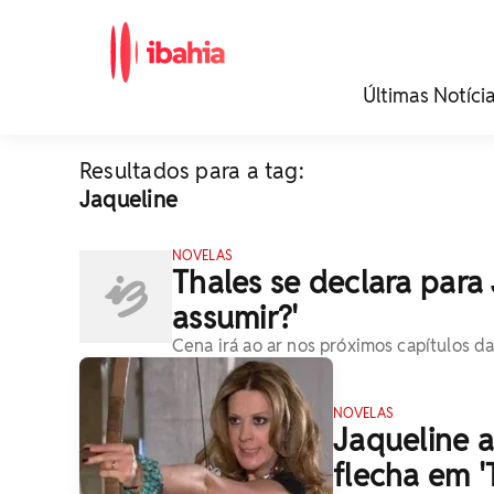
iBahia é o portal de
Últimas Notíci
noticias e
entretenimento da
Bahia.
Resultados para a tag:
Jaqueline
NOVELAS
Thales se declara para 
assumir?'
Cena irá ao ar nos próximos capítulos d
NOVELAS
Jaqueline 
flecha em 'Ti