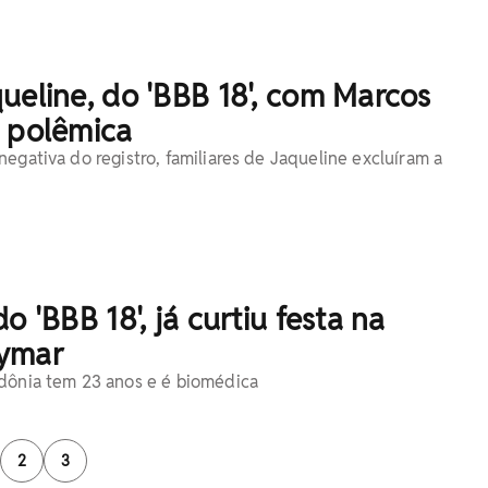
ueline, do 'BBB 18', com Marcos
a polêmica
egativa do registro, familiares de Jaqueline excluíram a
o 'BBB 18', já curtiu festa na
ymar
dônia tem 23 anos e é biomédica
2
3