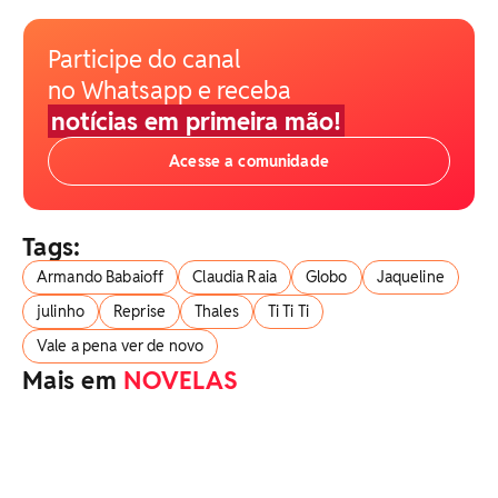
Participe do canal
no Whatsapp e receba
notícias em primeira mão!
Acesse a comunidade
Tags:
Armando Babaioff
Claudia Raia
Globo
Jaqueline
julinho
Reprise
Thales
Ti Ti Ti
Vale a pena ver de novo
Mais em
NOVELAS