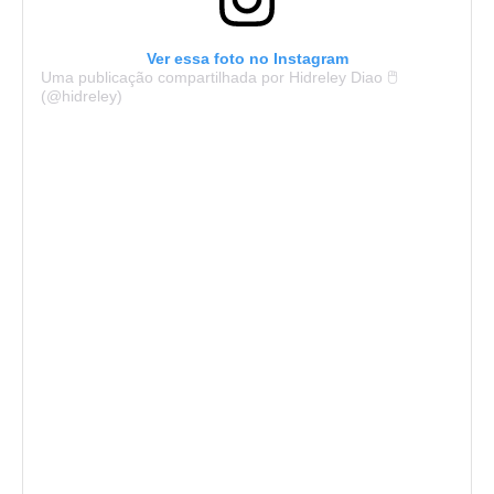
Ver essa foto no Instagram
Uma publicação compartilhada por Hidreley Diao 🖱️
(@hidreley)