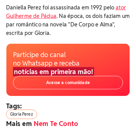
Daniella Perez foi assassinada em 1992 pelo
ator
Guilherme de Pádua
. Na época, os dois faziam um
par romântico na novela "De Corpo e Alma",
escrita por Gloria.
Participe do canal
no Whatsapp e receba
notícias em primeira mão!
Acesse a comunidade
Tags:
Gloria Perez
Mais em
Nem Te Conto