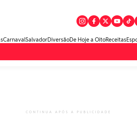
as
Carnaval
Salvador
Diversão
De Hoje a Oito
Receitas
Esp
CONTINUA APÓS A PUBLICIDADE