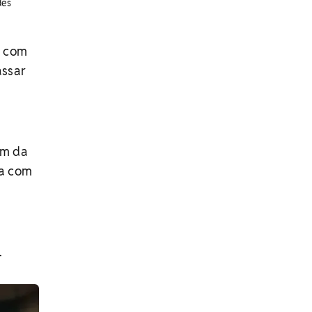
des
o com
assar
ém da
ça com
.