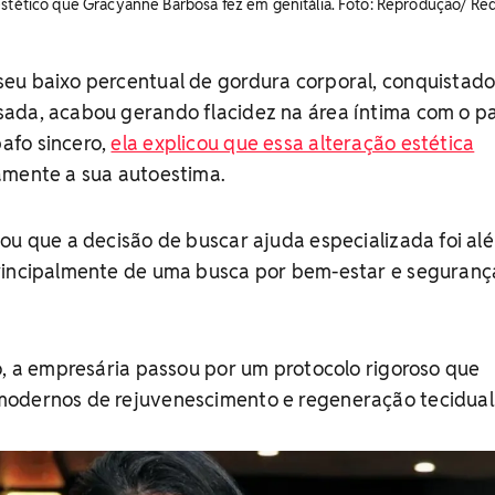
estético que Gracyanne Barbosa fez em genitália. Foto: Reprodução/ Re
eu baixo percentual de gordura corporal, conquistad
ada, acabou gerando flacidez na área íntima com o p
afo sincero,
ela explicou que essa alteração estética
amente a sua autoestima.
ou que a decisão de buscar ajuda especializada foi al
rincipalmente de uma busca por bem-estar e seguran
o, a empresária passou por um protocolo rigoroso que
odernos de rejuvenescimento e regeneração tecidual