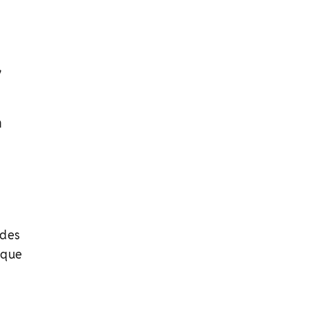
a
m
edes
que