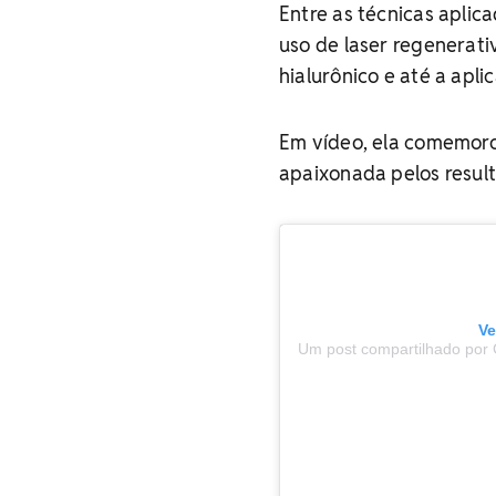
Entre as técnicas apli
uso de laser regenerat
hialurônico e até a apl
Em vídeo, ela comemor
apaixonada pelos result
Ve
Um post compartilhado por 