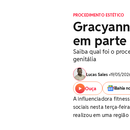
PROCEDIMENTO ESTÉTICO
Gracyanne
em parte 
Saiba qual foi o pro
genitália
Lucas Sales
•
19/05/2026
Ouça
iBahia n
A influenciadora fitne
sociais nesta terça-feir
realizou em uma região