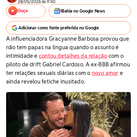
28/05/2026 às 9:30
Ouça
iBahia no Google News
Adicionar como fonte preferida no Google
A influenciadora Gracyanne Barbosa provou que
não tem papas na língua quando o assunto é
intimidade e
contou detalhes da relação
com o
piloto de drift Gabriel Cardoso. A ex-BBB afirmou
ter relações sexuais diárias com o
novo amor
e
ainda revelou fetiche inusitado.