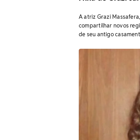
A atriz Grazi Massafera
compartilhar novos regis
de seu antigo casamen