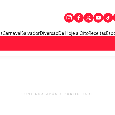
as
Carnaval
Salvador
Diversão
De Hoje a Oito
Receitas
Esp
CONTINUA APÓS A PUBLICIDADE