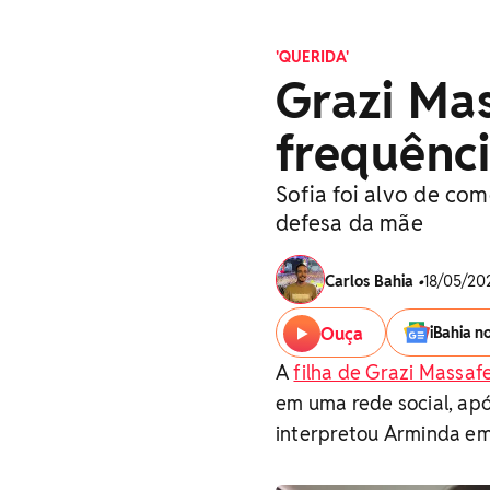
'QUERIDA'
Grazi Mas
frequênci
Sofia foi alvo de co
defesa da mãe
Carlos Bahia
•
18/05/202
Ouça
iBahia n
A
filha de Grazi Massaf
em uma rede social, apó
interpretou Arminda em 