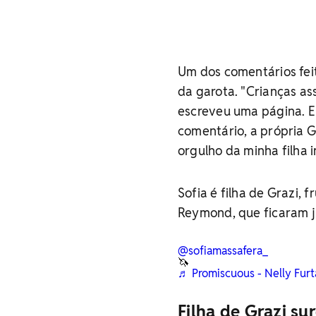
Um dos comentários feit
da garota. "Crianças as
escreveu uma página. E
comentário, a própria 
orgulho da minha filha i
Sofia é filha de Grazi,
Reymond, que ficaram ju
@sofiamassafera_
🦄
♬ Promiscuous - Nelly Fur
Filha de Grazi su