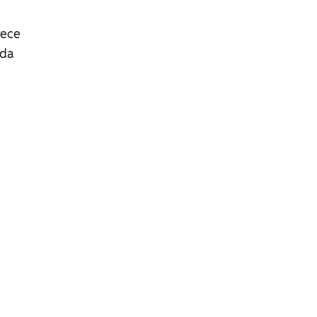
rece
 da