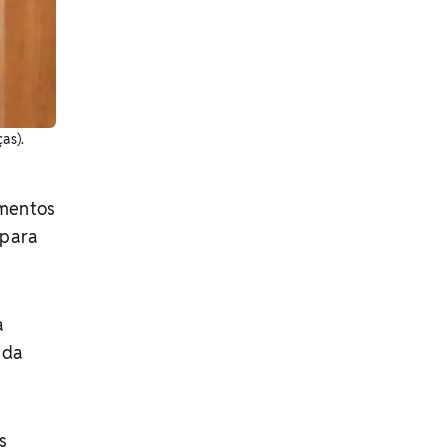
as).
omentos
 para
a
 da
s