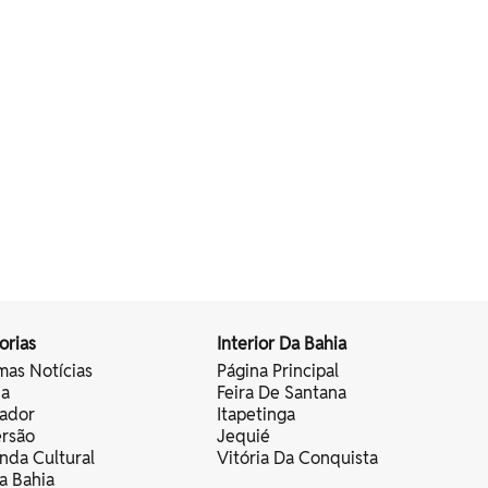
orias
Interior Da Bahia
mas Notícias
Página Principal
ia
Feira De Santana
vador
Itapetinga
ersão
Jequié
nda Cultural
Vitória Da Conquista
a Bahia