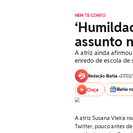
NEM TE CONTO
‘Humildad
assunto n
A atriz ainda afirmou
enredo de escola de
Redação iBahia
•
27/02/
Ouça
iBahia n
A atriz Susana Vieira r
Twitter, pouco antes d