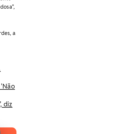
idosa",
rdes, a
a
 'Não
, diz