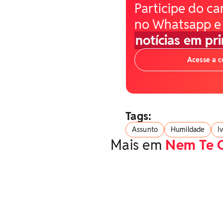
Participe do ca
no Whatsapp e
notícias em pr
Acesse a 
Tags:
Assunto
Humildade
I
Mais em
Nem Te 