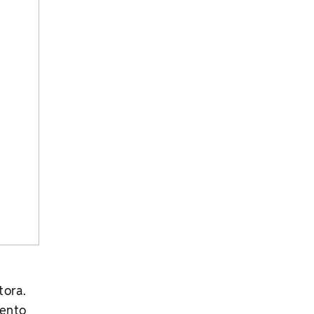
tora.
lento