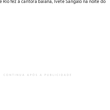
Rio fez à cantora baiana, Ivete Sangalo na noite do
CONTINUA APÓS A PUBLICIDADE