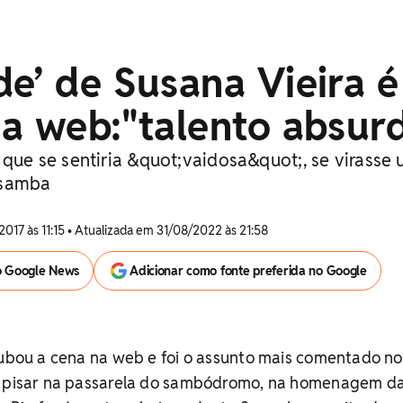
e’ de Susana Vieira é
a web:"talento absur
 que se sentiria &quot;vaidosa&quot;, se virasse
 samba
2017 às 11:15 • Atualizada em 31/08/2022 às 21:58
o Google News
Adicionar como fonte preferida no Google
oubou a cena na web e foi o assunto mais comentado no
e pisar na passarela do sambódromo, na homenagem d