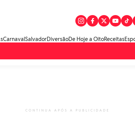
as
Carnaval
Salvador
Diversão
De Hoje a Oito
Receitas
Esp
CONTINUA APÓS A PUBLICIDADE