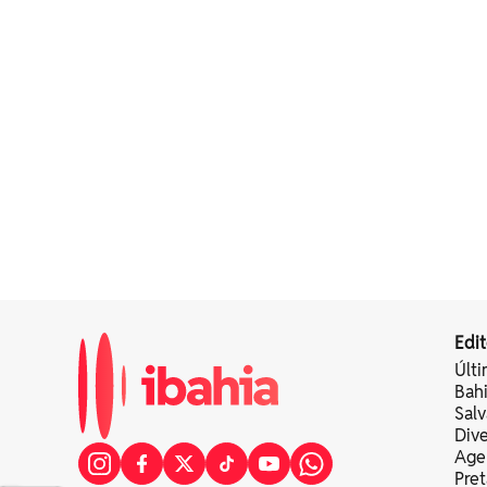
Edit
Últi
Bah
Sal
Div
Age
Pret