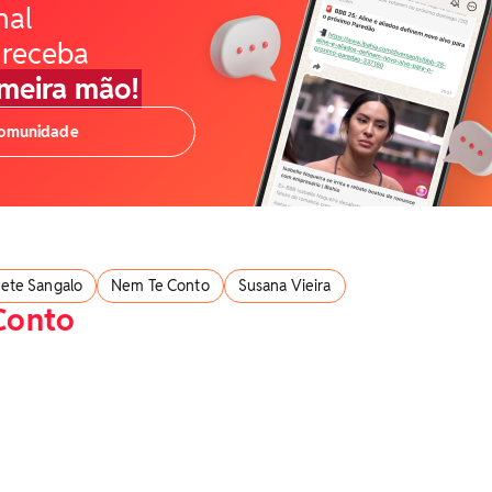
nal
 receba
imeira mão!
comunidade
vete Sangalo
Nem Te Conto
Susana Vieira
Conto