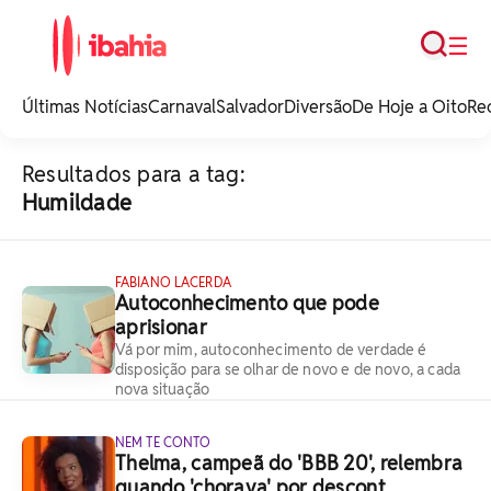
Busca
☰
iBahia é o portal de
noticias e
Últimas Notícias
Carnaval
Salvador
Diversão
De Hoje a Oito
Re
entretenimento da
Bahia.
Resultados para a tag:
Humildade
FABIANO LACERDA
Autoconhecimento que pode
aprisionar
Vá por mim, autoconhecimento de verdade é
disposição para se olhar de novo e de novo, a cada
nova situação
NEM TE CONTO
Thelma, campeã do 'BBB 20', relembra
quando 'chorava' por descont