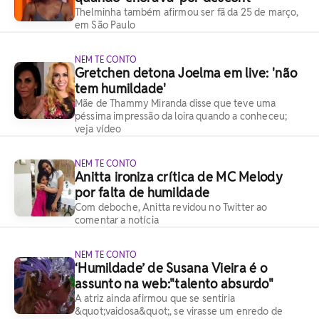
Thelminha também afirmou ser fã da 25 de março,
em São Paulo
NEM TE CONTO
Gretchen detona Joelma em live: 'não
tem humildade'
Mãe de Thammy Miranda disse que teve uma
péssima impressão da loira quando a conheceu;
veja vídeo
NEM TE CONTO
Anitta ironiza crítica de MC Melody
por falta de humildade
Com deboche, Anitta revidou no Twitter ao
comentar a notícia
NEM TE CONTO
‘Humildade’ de Susana Vieira é o
assunto na web:"talento absurdo"
A atriz ainda afirmou que se sentiria
&quot;vaidosa&quot;, se virasse um enredo de