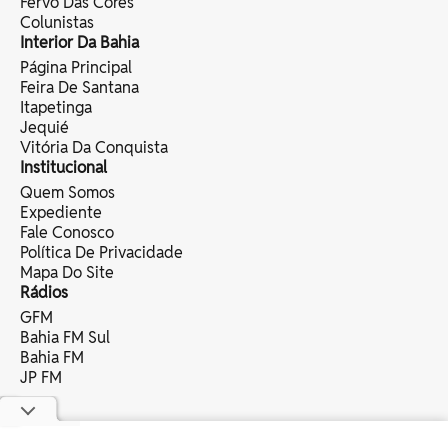
Fervo Das Cores
Colunistas
Interior Da Bahia
Página Principal
Feira De Santana
Itapetinga
Jequié
Vitória Da Conquista
Institucional
Quem Somos
Expediente
Fale Conosco
Política De Privacidade
Mapa Do Site
Rádios
GFM
Bahia FM Sul
Bahia FM
JP FM
copyright © 2025 bahia eventos ltda -