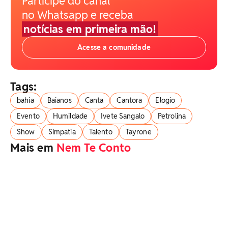
Participe do canal
no Whatsapp e receba
notícias em primeira mão!
Acesse a comunidade
Tags:
bahia
Baianos
Canta
Cantora
Elogio
Evento
Humildade
Ivete Sangalo
Petrolina
Show
Simpatia
Talento
Tayrone
Mais em
Nem Te Conto