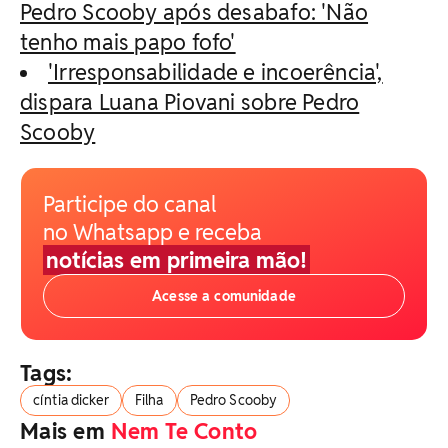
Pedro Scooby após desabafo: 'Não
tenho mais papo fofo'
'Irresponsabilidade e incoerência',
dispara Luana Piovani sobre Pedro
Scooby
Participe do canal
no Whatsapp e receba
notícias em primeira mão!
Acesse a comunidade
Tags:
cíntia dicker
Filha
Pedro Scooby
Mais em
Nem Te Conto