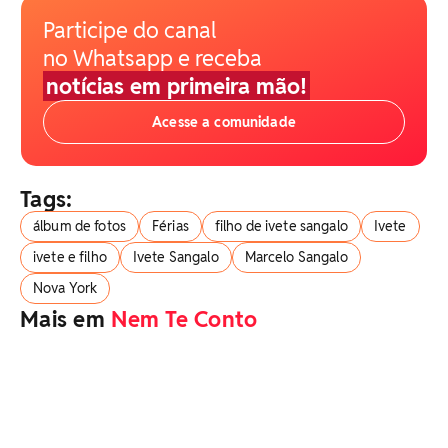
Participe do canal
no Whatsapp e receba
notícias em primeira mão!
Acesse a comunidade
Tags:
álbum de fotos
Férias
filho de ivete sangalo
Ivete
ivete e filho
Ivete Sangalo
Marcelo Sangalo
Nova York
Mais em
Nem Te Conto