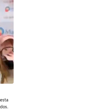
nesta
idos.