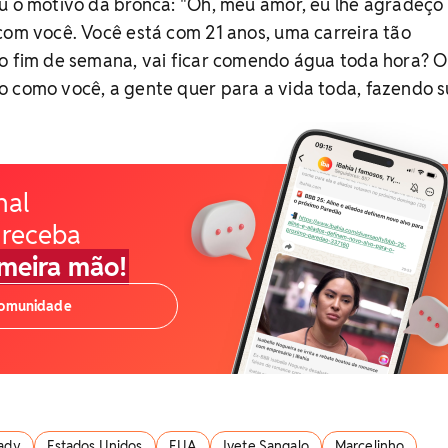
ou o motivo da bronca: "Oh, meu amor, eu lhe agradeço
com você. Você está com 21 anos, uma carreira tão
 o fim de semana, vai ficar comendo água toda hora? 
o como você, a gente quer para a vida toda, fazendo 
nal
 receba
imeira mão!
comunidade
Cady
Estados Unidos
EUA
Ivete Sangalo
Marcelinho