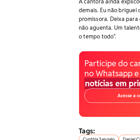
A cantora ainda explic
demais. Eu não briguei 
promissora. Deixa para
não aguenta. Um talent
o tempo todo".
Participe do ca
no Whatsapp e
notícias em pr
Acesse a 
Tags:
Cynthia Sangalo
Daniel 