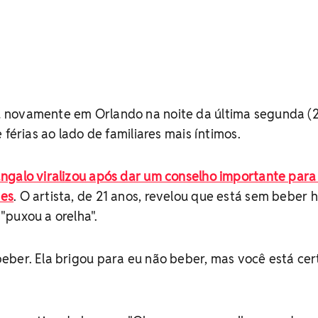
novamente em Orlando na noite da última segunda (2
 férias ao lado de familiares mais íntimos.
ngalo viralizou após dar um conselho importante para
mes
. O artista, de 21 anos, revelou que está sem beber 
"puxou a orelha".
ber. Ela brigou para eu não beber, mas você está cer