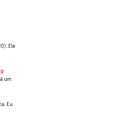
0). Ela
 o
há um
ta. Eu