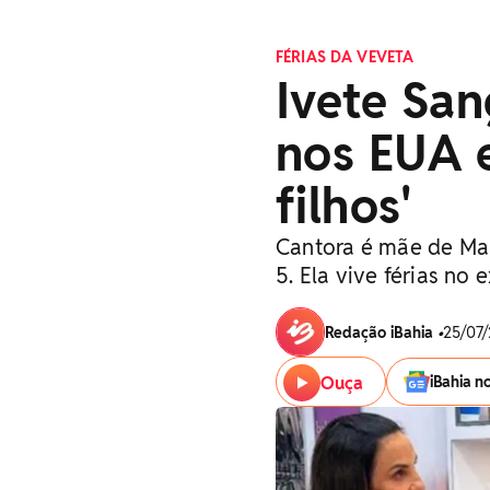
FÉRIAS DA VEVETA
Ivete San
nos EUA e
filhos'
Cantora é mãe de Mar
5. Ela vive férias no 
Redação iBahia
•
25/07/
Ouça
iBahia n