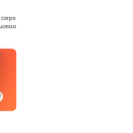
O corpo
sucesso