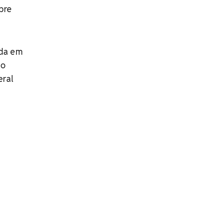
bre
ada em
No
eral