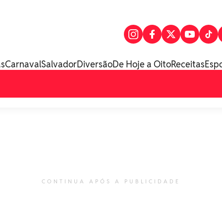
as
Carnaval
Salvador
Diversão
De Hoje a Oito
Receitas
Esp
CONTINUA APÓS A PUBLICIDADE