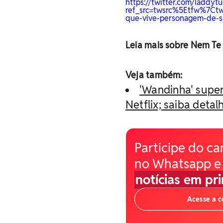
https://twitter.com/laddy
ref_src=twsrc%5Etfw%7C
que-vive-personagem-de-su
Leia mais sobre Nem Te
Veja também:
'Wandinha' super
Netflix; saiba detal
Participe do ca
no Whatsapp e
notícias em pr
Acesse a 