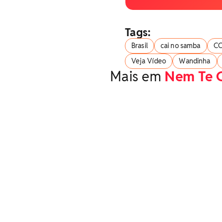
Tags:
Brasil
cai no samba
C
Veja Vídeo
Wandinha
Mais em
Nem Te 