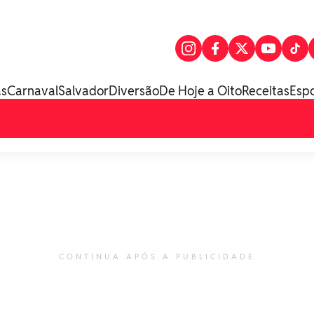
as
Carnaval
Salvador
Diversão
De Hoje a Oito
Receitas
Esp
CONTINUA APÓS A PUBLICIDADE