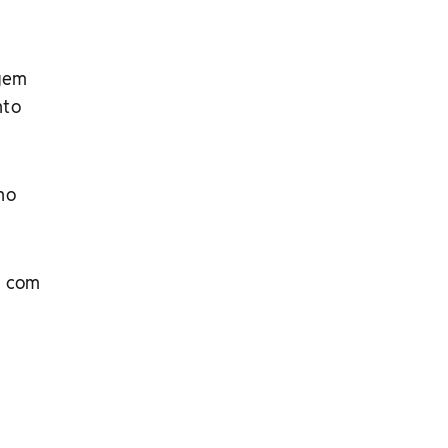
agem
nto
no
a com