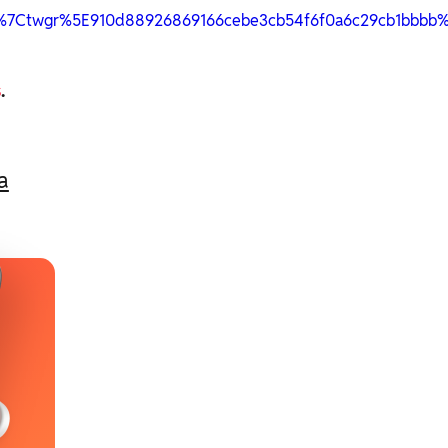
Ctwgr%5E910d88926869166cebe3cb54f6f0a6c29cb1bbbb%7Ct
s
.
a