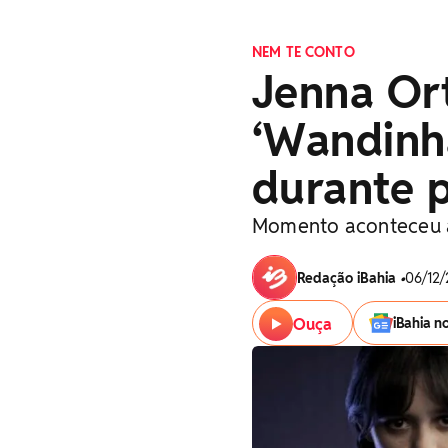
NEM TE CONTO
Jenna Ort
‘Wandinha
durante p
Momento aconteceu ap
Redação iBahia
•
06/12/
Ouça
iBahia n