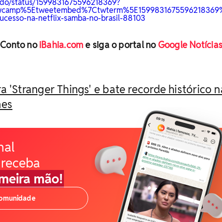
tudo/status/1599831675596218369?
twcamp%5Etweetembed%7Ctwterm%5E1599831675596218369%7
cesso-na-netflix-samba-no-brasil-88103
 Conto no
iBahia.com
e siga o portal no
Google Notícia
a 'Stranger Things' e bate recorde histórico n
hes
nal
 receba
imeira mão!
comunidade