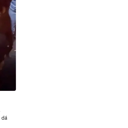
u
e dá