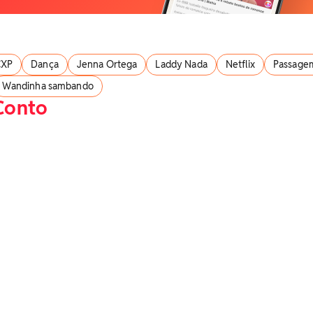
CXP
Dança
Jenna Ortega
Laddy Nada
Netflix
Passage
Wandinha sambando
Conto