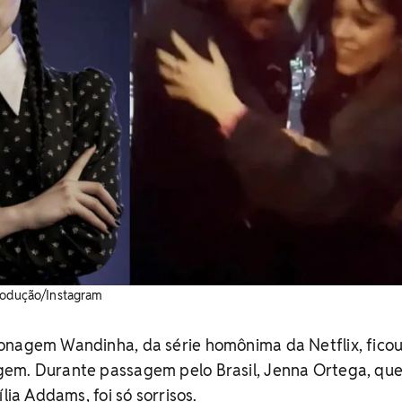
produção/Instagram
onagem Wandinha, da série homônima da Netflix, fico
em. Durante passagem pelo Brasil, Jenna Ortega, qu
ília Addams, foi só sorrisos.