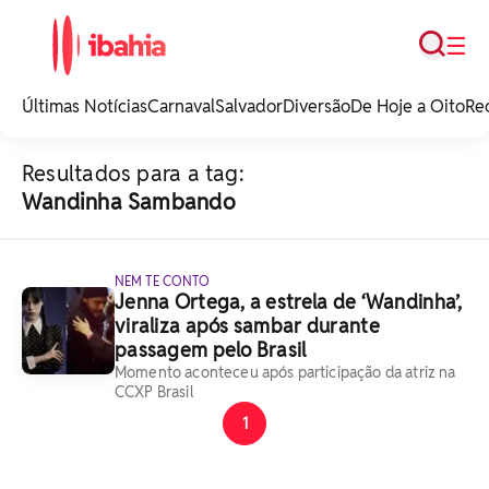
Busca
☰
iBahia é o portal de
noticias e
Últimas Notícias
Carnaval
Salvador
Diversão
De Hoje a Oito
Re
entretenimento da
Bahia.
Resultados para a tag:
Wandinha Sambando
NEM TE CONTO
Jenna Ortega, a estrela de ‘Wandinha’,
viraliza após sambar durante
passagem pelo Brasil
Momento aconteceu após participação da atriz na
CCXP Brasil
1