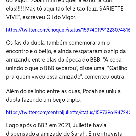
do Vigor. "Aaahhhhh eu queria estar lá com
elas!!!!! Mas tô aqui tão feliz tão feliz. SARIETTE
VIVE", escreveu Gil do Vigor.
https://twitter.com/choquei/status/1597401991223074816
Os fãs da dupla também comemoraram o
encontro e o beijo, e ainda resgataram o ship da
amizande entre elas da época do BBB. "A copa
unindo o que o BBB separou", disse uma. "Gatilho
pra quem viveu essa amizade", comentou outra.
Além do selinho entre as duas, Pocah se uniu a
dupla fazendo um beijo triplo.
https://twitter.com/centraljuliette/status/15973961947242
Logo após o BBB em 2021, Juliette havia
dispensado a amizade de Sarah. Em entrevista