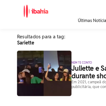
iBahia é o portal de
Últimas Notíci
noticias e
entretenimento da
Bahia.
Resultados para a tag:
Sariette
NEM TE CONTO
Juliette e 
durante sho
Em 2021, campeã do
publicitária, que 