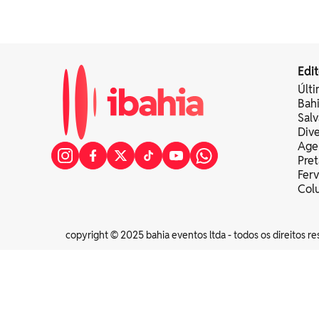
Edit
Últi
Bah
Sal
Div
Age
Pret
Fer
Colu
copyright © 2025 bahia eventos ltda - todos os direitos re