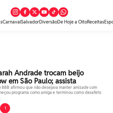
as
Carnaval
Salvador
Diversão
De Hoje a Oito
Receitas
Esp
Sarah Andrade trocam beijo
w em São Paulo; assista
 BBB afirmou que não desejava manter amizade com
começou programa como amiga e terminou como desafeto
1