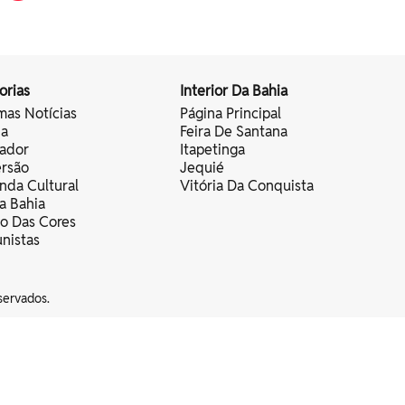
orias
Interior Da Bahia
mas Notícias
Página Principal
ia
Feira De Santana
vador
Itapetinga
ersão
Jequié
nda Cultural
Vitória Da Conquista
a Bahia
vo Das Cores
nistas
servados.