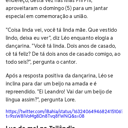
endereço, desta vez nas ilhas Phi Phi,
aproveitaram o domingo (5) para um jantar
especial em comemoração a união.
"Coisa linda vei, você tá linda mãe. Que vestido
lindo, deixa eu ver", diz Léo enquanto elogia a
dançarina. "Você tá linda. Dois anos de casado,
cê tá feliz? De tá dois anos de casado comigo, ao
todo seis?", pergunta o cantor.
Após a resposta positiva da dançarina, Léo se
inclina para dar um beijo na amada e é
repreendido. "Ei Leandro! Vai dar um beijo de
língua assim?", pergunta Lore.
https://twitter.com/iBahia/status/1632406494682415106?
t=9ssW8IVoMg8Dn8Tvq8fWNQ&s=08