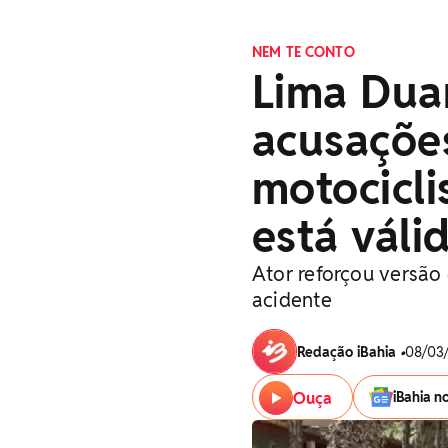
NEM TE CONTO
Lima Dua
acusaçõe
motocicli
está válid
Ator reforçou versão
acidente
Redação iBahia
•
08/03/
Ouça
iBahia n