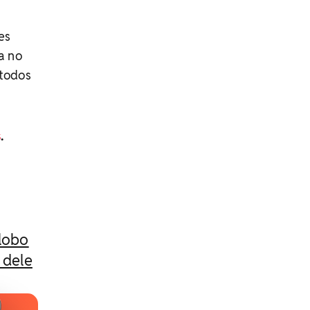
es
a no
 todos
s
.
lobo
 dele