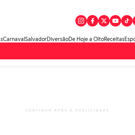
as
Carnaval
Salvador
Diversão
De Hoje a Oito
Receitas
Esp
CONTINUA APÓS A PUBLICIDADE