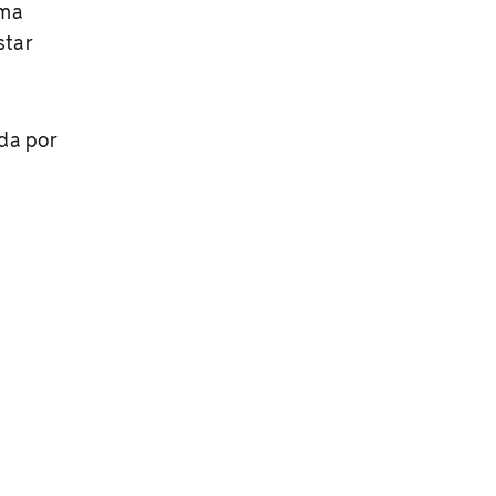
uma
star
ada por