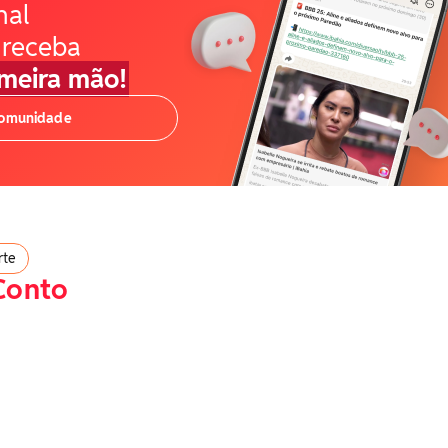
nal
 receba
imeira mão!
comunidade
rte
Conto