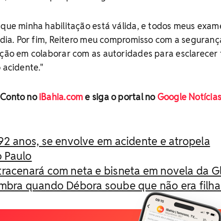
 que minha habilitação está válida, e todos meus exam
m dia. Por fim, Reitero meu compromisso com a seguranç
ição em colaborar com as autoridades para esclarecer
 acidente."
 Conto no
iBahia.com
e siga o portal no
Google Notícia
92 anos, se envolve em acidente e atropela
o Paulo
tracenará com neta e bisneta em novela da G
embra quando Débora soube que não era filha