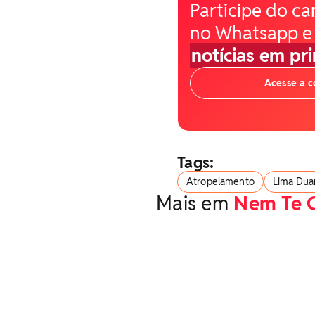
Participe do ca
no Whatsapp e
notícias em pr
Acesse a 
Tags:
Atropelamento
Lima Dua
Mais em
Nem Te 