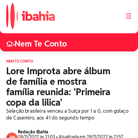
☰
Nem Te Conto
•
NEM TE CONTO
Lore Improta abre álbum
de família e mostra
família reunida: 'Primeira
copa da lilica'
Seleção brasileira venceu a Suíça por 1 a 0, com golaço
de Casemiro, aos 41 do segundo tempo
Redação iBahia
28/11/2022 às 21:03 • Atualizada em 28/11/2022 às 21:57